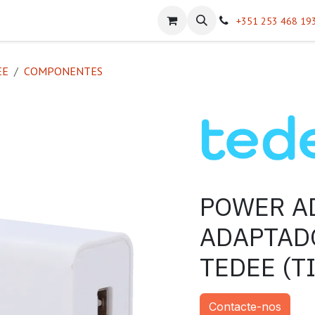
atálogos
Sobre Nós
Helpdesk
+351 253 468 19
EE
COMPONENTES
POWER A
ADAPTAD
TEDEE (TI
Contacte-nos