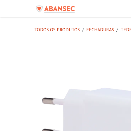
Pular para o conteúdo
Início
Produtos
C
TODOS OS PRODUTOS
FECHADURAS
TED