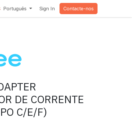
Português
Sign In
Contacte-nos
3
DAPTER
OR DE CORRENTE
PO C/E/F)