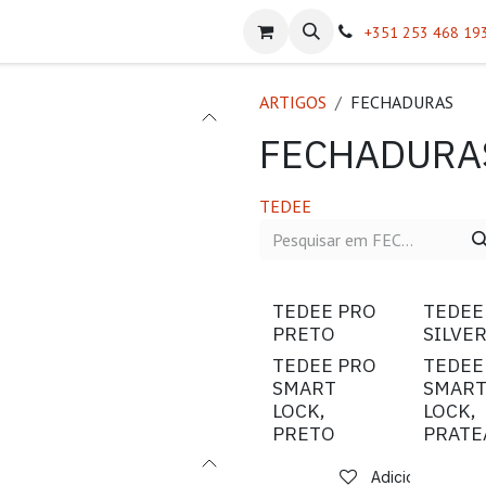
atálogos
Sobre Nós
Helpdesk
+351 253 468 19
ARTIGOS
FECHADURAS
FECHADURA
TEDEE
TEDEE PRO
TEDEE
PRETO
SILVE
TEDEE PRO
TEDEE
SMART
SMAR
LOCK,
LOCK,
PRETO
PRATE
Adicionar à list