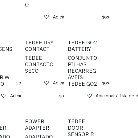
O
Adicionar à lista de desejos
TEDEE DRY
TEDEE GO2
SENS
CONTACT
BATTERY
TEDEE
CONJUNTO
CONTACTO
PILHAS
SECO
RECARREG
R W
ÁVEIS
CO
TEDEE GO2
a de desejos
Adicionar à lista de desejos
Adicionar à lista de desejos
Adicionar à lista de 
POWER
TEDEE
ER
ADAPTER
DOOR
SENSOR B
ADO
ADAPTADO