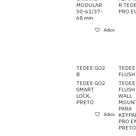
MODULAR
R TED
30-61/37-
PRO E
68 mm
Adicionar à list
TEDEE GO2
TEDEE
B
FLUSH
TEDEE GO2
TEDEE
SMART
FLUSH
LOCK,
WALL
PRETO
MOUN
PARA
KEYPA
Adicionar à list
PRO E
PRETO