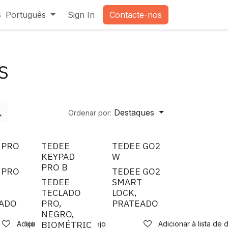
Português
Sign In
Contacte-nos
3
S
Destaques
Ordenar por:
 PRO
TEDEE
TEDEE GO2
R
KEYPAD
W
PRO B
 PRO
TEDEE GO2
T
TEDEE
SMART
TECLADO
LOCK,
ADO
PRO,
PRATEADO
NEGRO,
BIOMÉTRIC
a de desejos
Adicionar à lista de desejos
Adicionar à lista de 