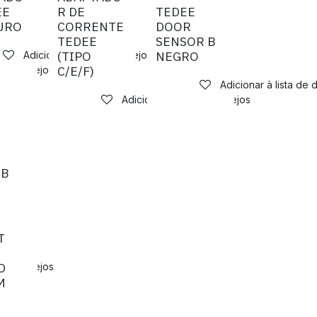
EE
R DE
TEDEE
URO
CORRENTE
DOOR
TEDEE
SENSOR B
(TIPO
NEGRO
Adicionar à lista de desejos
C/E/F)
a de desejos
Adicionar à lista de 
Adicionar à lista de desejos
 B
T
D
a de desejos
M