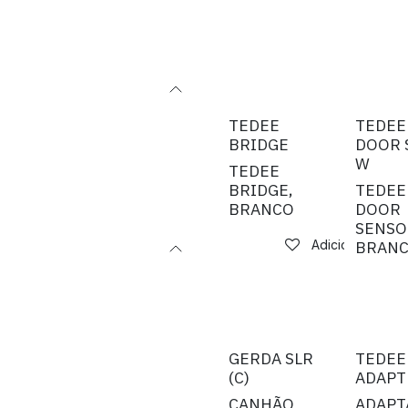
TEDEE
TEDEE
BRIDGE
DOOR 
W
TEDEE
BRIDGE,
TEDEE
BRANCO
DOOR
SENSO
BRAN
Adicionar à list
GERDA SLR
TEDEE
(C)
ADAPT
CANHÃO
ADAPT