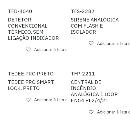
Novo!
Novo!
TFD-4040
TFS-2282
DETETOR
SIRENE ANALÓGICA
CONVENCIONAL
COM FLASH E
TÉRMICO, SEM
ISOLADOR
LIGAÇÃO INDICADOR
Adicionar à lista
Adicionar à lista de desejos
Novo!
TEDEE PRO PRETO
TFP-2211
TEDEE PRO SMART
CENTRAL DE
LOCK, PRETO
INCÊNDIO
ANALÓGICA 1 LOOP
EN54 Pt 2/4/21
Adicionar à lista de desejos
Adicionar à lista