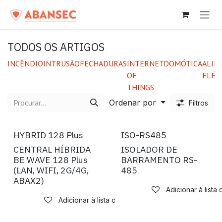
Pular para o conteúdo
TODOS OS ARTIGOS
INCÊNDIO
INTRUSÃO
FECHADURAS
INTERNET
DOMÓTICA
ALIM
OF
ELÉT
THINGS
Ordenar por
Filtros
Novo!
Novo!
HYBRID 128 Plus
ISO-RS485
CENTRAL HÍBRIDA
ISOLADOR DE
BE WAVE 128 Plus
BARRAMENTO RS-
(LAN, WIFI, 2G/4G,
485
ABAX2)
Adicionar à lista
Adicionar à lista de desejos