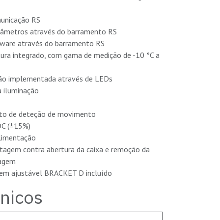
unicação RS
râmetros através do barramento RS
mware através do barramento RS
ura integrado, com gama de medição de -10 °C a
ção implementada através de LEDs
 iluminação
uito de deteção de movimento
DC (±15%)
limentação
tagem contra abertura da caixa e remoção da
tagem
em ajustável BRACKET D incluído
nicos