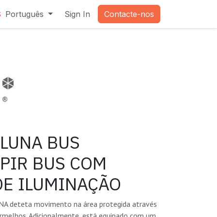
Português
Sign In
Contacte-nos
3
-LUNA BUS
PIR BUS COM
DE ILUMINAÇÃO
A deteta movimento na área protegida através
ermelhos. Adicionalmente, está equipado com um