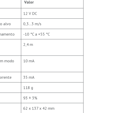
Valor
o
12 V DC
do alvo
0,3...3 m/s
onamento
-10 °C a +55 °C
2,4 m
 em modo
10 mA
rrente
35 mA
118 g
93 ± 3%
62 x 137 x 42 mm