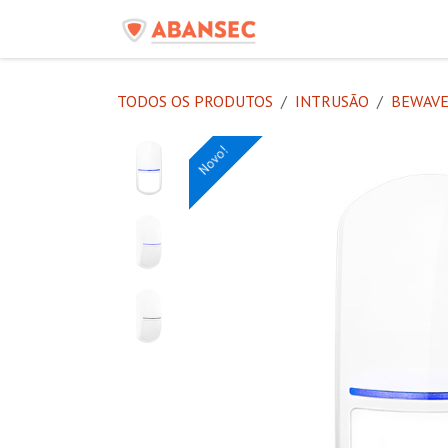
Pular para o conteúdo
Início
Produtos
C
TODOS OS PRODUTOS
INTRUSÃO
BEWAVE
Novo!
Novo!