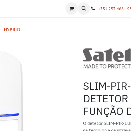
atálogos
Sobre Nós
Helpdesk
+351 253 468 19
 - HYBRID
SLIM-PIR
DETETOR 
FUNÇÃO 
O detetor SLIM-PIR-LUN
de tecnologia de infrav