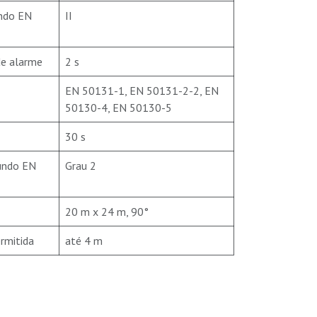
undo EN
II
de alarme
2 s
EN 50131-1, EN 50131-2-2, EN
50130-4, EN 50130-5
30 s
undo EN
Grau 2
20 m x 24 m, 90°
ermitida
até 4 m