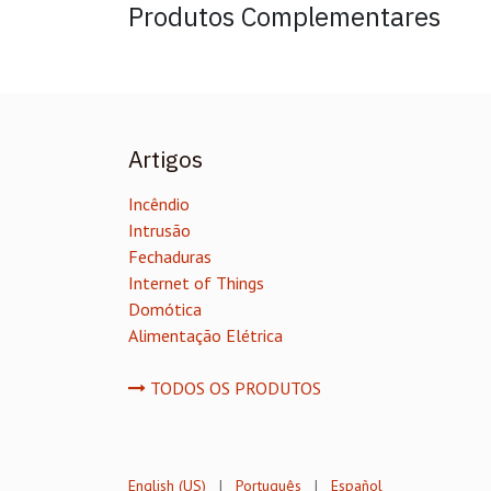
Produtos Complementares
Artigos
Incêndio
Intrusão
Fechaduras
Internet of Things
Domótica
Alimentação Elétrica
TODOS OS PRODUTOS
English (US)
|
Português
|
Español