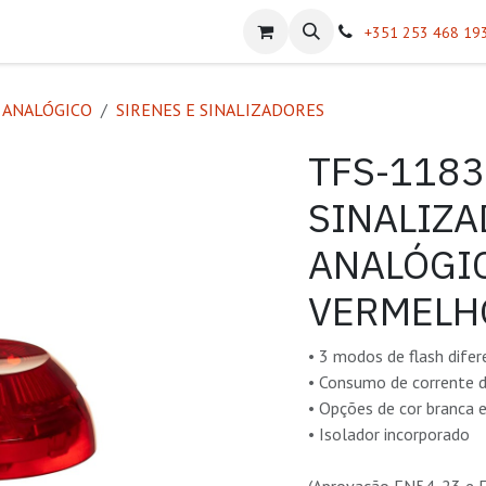
atálogos
Sobre Nós
Helpdesk
+351 253 468 19
 ANALÓGICO
SIRENES E SINALIZADORES
TFS-118
SINALIZ
ANALÓGI
VERMELH
• 3 modos de flash difer
• Consumo de corrente 
• Opções de cor branca 
• Isolador incorporado