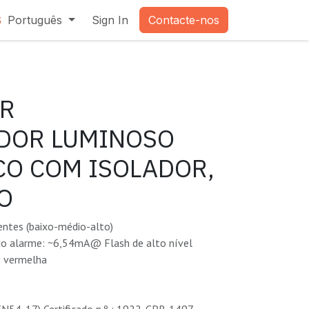
Português
Sign In
Contacte-nos
3
3R
ADOR LUMINOSO
CO COM ISOLADOR,
O
entes (baixo-médio-alto)
do alarme: ~6,54mA@ Flash de alto nível
e vermelha