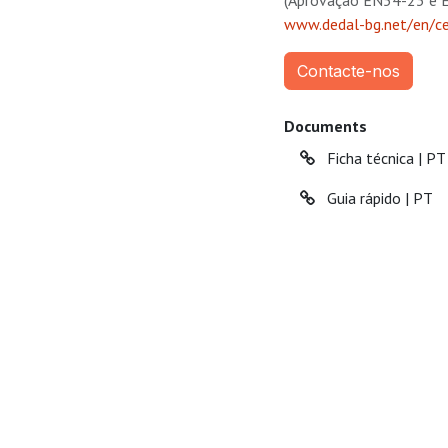
(Aprovação EN54-23 e E
www.dedal-bg.net/en/ce-
Contacte-nos
Documents
Ficha técnica | PT
Guia rápido | PT