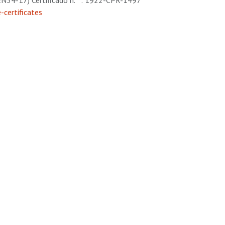
N54-17) Certificado n.º : 1922-CPR-1497
certificates