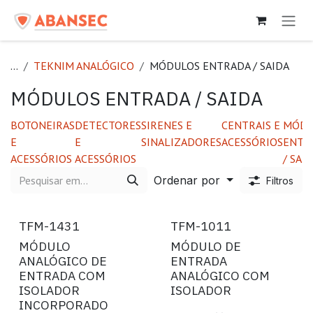
Pular para o conteúdo
...
TEKNIM ANALÓGICO
MÓDULOS ENTRADA / SAIDA
MÓDULOS ENTRADA / SAIDA
BOTONEIRAS
DETECTORES
SIRENES E
CENTRAIS E
MÓDU
E
E
SINALIZADORES
ACESSÓRIOS
ENTR
ACESSÓRIOS
ACESSÓRIOS
/ SAI
Ordenar por
Filtros
TFM-1431
TFM-1011
MÓDULO
MÓDULO DE
ANALÓGICO DE
ENTRADA
ENTRADA COM
ANALÓGICO COM
ISOLADOR
ISOLADOR
INCORPORADO