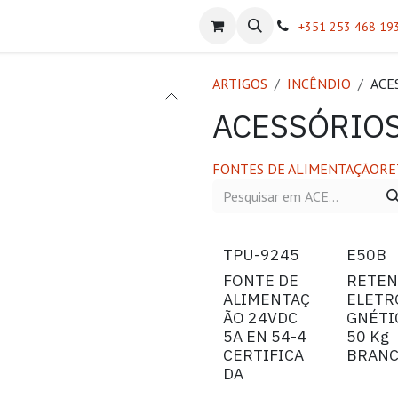
atálogos
Sobre Nós
Helpdesk
+351 253 468 19
ARTIGOS
INCÊNDIO
ACE
ACESSÓRIO
FONTES DE ALIMENTAÇÃO
RE
TPU-9245
E50B
FONTE DE
RETE
ALIMENTAÇ
ELET
ÃO 24VDC
GNÉTI
5A EN 54-4
50 Kg
CERTIFICA
BRAN
DA