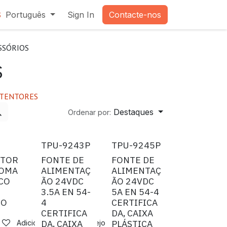
Português
Sign In
Contacte-nos
3
SSÓRIOS
S
TENTORES
Destaques
Ordenar por:
TPU-9243P
TPU-9245P
NTOR
FONTE DE
FONTE DE
ROMA
ALIMENTAÇ
ALIMENTAÇ
CO
ÃO 24VDC
ÃO 24VDC
3.5A EN 54-
5A EN 54-4
CO
4
CERTIFICA
CERTIFICA
DA, CAIXA
DA, CAIXA
PLÁSTICA
Adicionar à lista de desejos